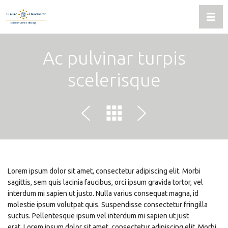
Wisse
Ac pulvinar turpis
scelerisque
Lorem ipsum dolor sit amet, consectetur adipiscing elit. Morbi
sagittis, sem quis lacinia faucibus, orci ipsum gravida tortor, vel
interdum mi sapien ut justo. Nulla varius consequat magna, id
molestie ipsum volutpat quis. Suspendisse consectetur fringilla
suctus. Pellentesque ipsum vel interdum mi sapien ut just
erat. Lorem ipsum dolor sit amet, consectetur adipiscing elit. Morbi